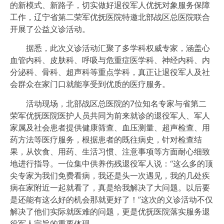
的新模式、新路子，切实做好退役军人优抚对象服务保障
工作，辽宁省第二荣军优抚医院特邀北部战区总医院联合
开展了公益义诊活动。
据悉，此次义诊活动汇聚了多学科权威专家，涵盖心
血管内科、皮肤科、呼吸与危重症医学科、神经内科、内
分泌科、骨科、超声科等重点学科，真正让退役军人及社
会群众在家门口就能享受到优质的医疗服务。
活动现场，北部战区总医院的7位知名专家与省第二
荣军优抚医院医护人员共同为前来就诊的退役军人、军人
家属及社会患者提供健康筛查、血压测量、超声检查、用
药方法等医疗服务，根据患者的既往病史，针对检查结
果，从饮食、用药、生活习惯、注意事项等方面耐心细致
地进行指导。一位集中供养伤残退役军人说：“这么多的顶
尖专家为我们免费看病，我还是头一次遇见，我的几处疾
病在家附近一起就看了，真是给我解决了大问题。以后要
是还能有这么好的机会那就更好了！”这次的义诊活动不仅
解决了他们实际就医难的问题，更是优抚医院落实服务退
役军人宗旨的重要体现。