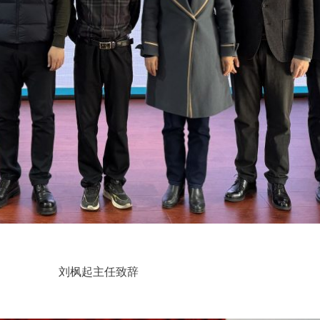
刘枫起主任致辞